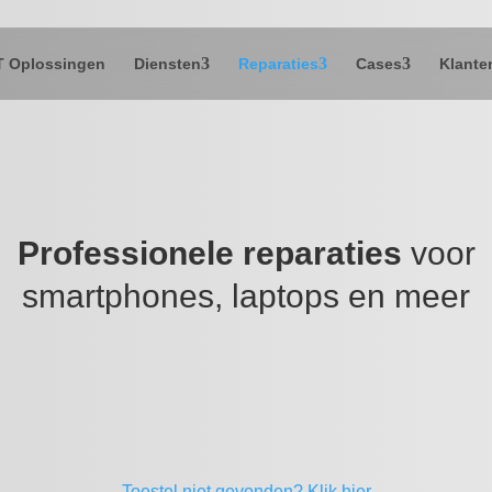
T Oplossingen
Diensten
Reparaties
Cases
Klante
Professionele reparaties
voor
smartphones, laptops en meer
Toestel niet gevonden?
Klik hier