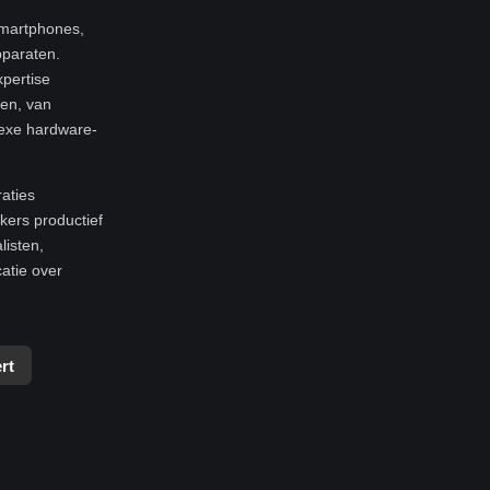
smartphones,
pparaten.
xpertise
ren, van
exe hardware-
raties
ers productief
listen,
atie over
rt