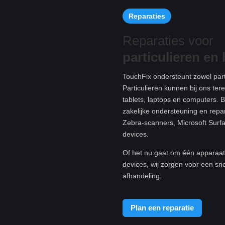
Reparaties
Reparaties voor
particulieren e
n 
TouchFix ondersteunt zowel parti
Particulieren kunnen bij ons te
tablets, laptops en computers. B
zakelijke ondersteuning en rep
Zebra-scanners, Microsoft Surf
devices.
Of het nu gaat om één apparaat 
devices, wij zorgen voor een sn
afhandeling.
Plan een reparatie