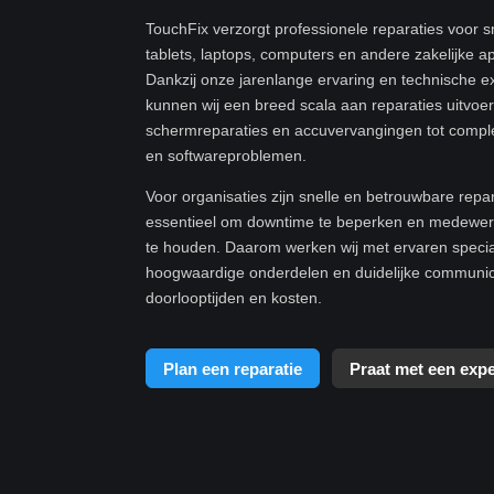
TouchFix verzorgt professionele reparaties voor 
tablets, laptops, computers en andere zakelijke a
Dankzij onze jarenlange ervaring en technische e
kunnen wij een breed scala aan reparaties uitvoe
schermreparaties en accuvervangingen tot compl
en softwareproblemen.
Voor organisaties zijn snelle en betrouwbare repa
essentieel om downtime te beperken en medewerk
te houden. Daarom werken wij met ervaren specia
hoogwaardige onderdelen en duidelijke communic
doorlooptijden en kosten.
Plan een reparatie
Praat met een expe