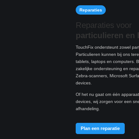
Reparaties
Reparaties voor
particulieren e
n 
TouchFix ondersteunt zowel parti
Particulieren kunnen bij ons te
tablets, laptops en computers. B
zakelijke ondersteuning en rep
Zebra-scanners, Microsoft Surf
devices.
Of het nu gaat om één apparaat 
devices, wij zorgen voor een sn
afhandeling.
Plan een reparatie