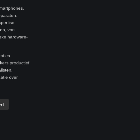
smartphones,
pparaten.
xpertise
ren, van
exe hardware-
raties
ers productief
listen,
atie over
rt