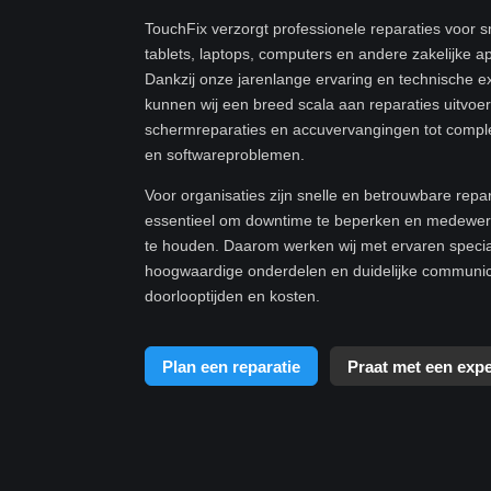
TouchFix verzorgt professionele reparaties voor 
tablets, laptops, computers en andere zakelijke a
Dankzij onze jarenlange ervaring en technische e
kunnen wij een breed scala aan reparaties uitvoe
schermreparaties en accuvervangingen tot compl
en softwareproblemen.
Voor organisaties zijn snelle en betrouwbare repa
essentieel om downtime te beperken en medewerk
te houden. Daarom werken wij met ervaren specia
hoogwaardige onderdelen en duidelijke communic
doorlooptijden en kosten.
Plan een reparatie
Praat met een expe