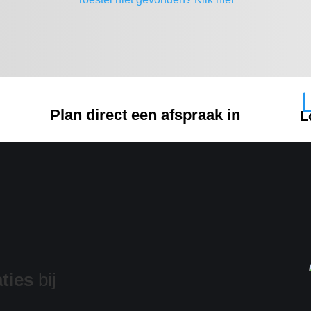
Plan direct een afspraak in
L
ties
bij