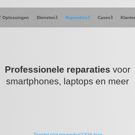
T Oplossingen
Diensten
Reparaties
Cases
Klante
Professionele reparaties
voor
smartphones, laptops en meer
Toestel niet gevonden?
Klik hier