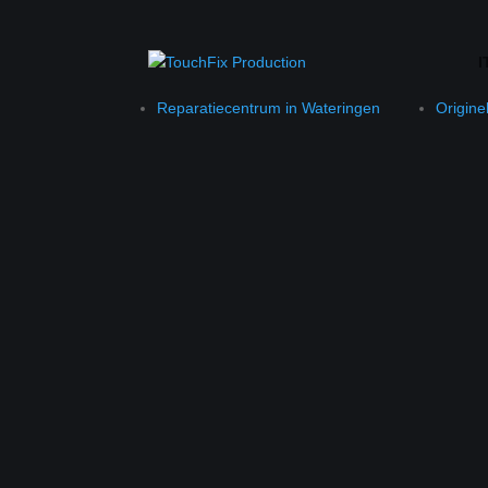
I
Reparatiecentrum in Wateringen
Origine
Alles voor jou
Van reparaties en installaties tot complete IT-oplo
TouchFix is jouw betrouwbare IT-partner voor groe