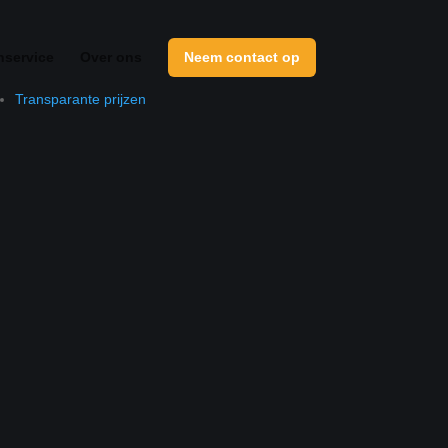
nservice
Over ons
Neem contact op
Transparante prijzen
All-in IT partner
Snelle support