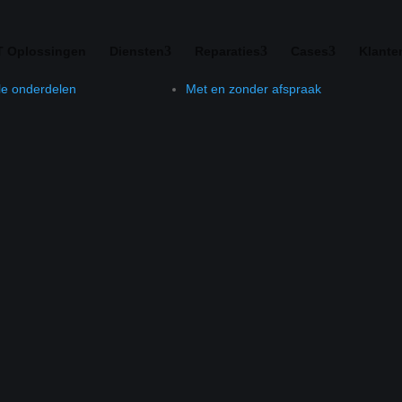
T Oplossingen
Diensten
Reparaties
Cases
Klante
le onderdelen
Met en zonder afspraak
w
ssingen.
i.