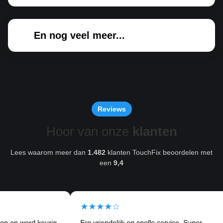
En nog veel meer...
Reviews
Hoor van onze
klanten
Lees waarom meer dan
1.482
klanten TouchFix beoordelen met
een
9,4
★★★★☆
★
erd keurig
Erg vriendelijk en snelle service. Super
Ik 