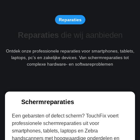
Reparaties
Reparaties
die wij aanbieden
Ontdek onze professionele reparaties voor smartphones, tablets,
laptops, pc’s en zakelijke devices. Van schermreparaties tot
complexe hardware- en softwareproblemen
Schermreparaties
Een gebarsten of defect scherm? TouchFix voert
professionele schermreparaties uit voor
smartphones, tablets, laptops en Zebra
handscanners met hoogwaardige onderdelen en