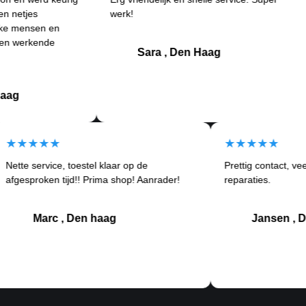
s
werk!
and
sen en
Bet
ende
kla
Sara , Den Haag
★★★★★
★★★★
Nette service, toestel klaar op de
Prettig co
tom
afgesproken tijd!! Prima shop! Aanrader!
reparaties
Marc , Den haag
Jan