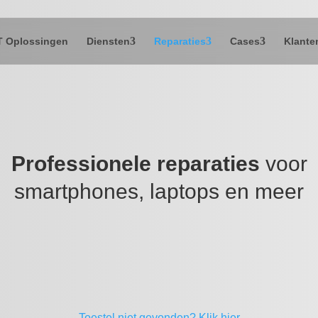
T Oplossingen
Diensten
Reparaties
Cases
Klante
Professionele reparaties
voor
smartphones, laptops en meer
Toestel niet gevonden?
Klik hier