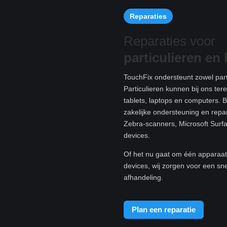
Reparaties
Reparaties voor
particulieren e
n 
TouchFix ondersteunt zowel parti
Particulieren kunnen bij ons te
tablets, laptops en computers. B
zakelijke ondersteuning en rep
Zebra-scanners, Microsoft Surf
devices.
Of het nu gaat om één apparaat 
devices, wij zorgen voor een sn
afhandeling.
Plan een reparatie