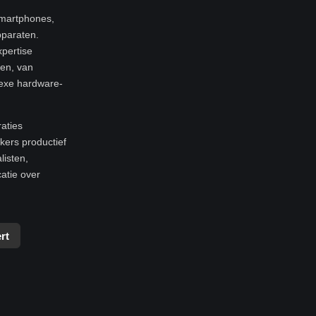
smartphones,
pparaten.
xpertise
ren, van
exe hardware-
raties
ers productief
listen,
atie over
rt