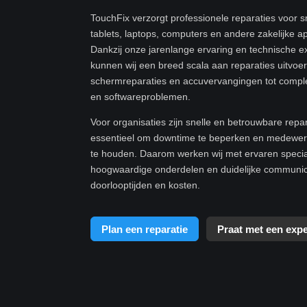
TouchFix verzorgt professionele reparaties voor 
tablets, laptops, computers en andere zakelijke a
Dankzij onze jarenlange ervaring en technische e
kunnen wij een breed scala aan reparaties uitvoe
schermreparaties en accuvervangingen tot compl
en softwareproblemen.
Voor organisaties zijn snelle en betrouwbare repa
essentieel om downtime te beperken en medewerk
te houden. Daarom werken wij met ervaren specia
hoogwaardige onderdelen en duidelijke communic
doorlooptijden en kosten.
Plan een reparatie
Praat met een expe