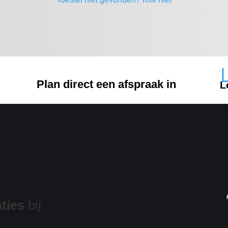
Plan direct een afspraak in
L
ties
bij