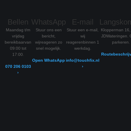
Bellen
WhatsApp
E-mail
Langsko
Maandag t/m
Stuur ons een
Stuur een e-mail,
Klopperman 16,
vrijdag
bericht,
wij
JD
Wateringen. G
bereikbaar
van
wij
reageren zo
reageren
binnen 1
parkeren.
09:00 tot
snel mogelijk.
werkdag.
Routebeschrijv
17:00.
Open WhatsApp
info@touchfix.nl
070 206 0103
›
›
Reviews