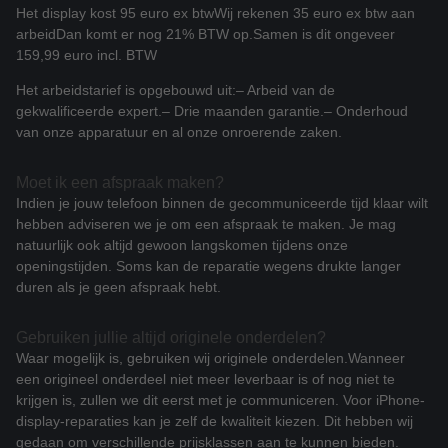
Het display kost 95 euro ex btw
Wij rekenen 35 euro ex btw aan
arbeid
Dan komt er nog 21% BTW op.
Samen is dit ongeveer
159,99 euro incl. BTW
Het arbeidstarief is opgebouwd uit:
– Arbeid van de
gekwalificeerde expert.
– Drie maanden garantie.
– Onderhoud
van onze apparatuur en al onze onroerende zaken.
Moet ik een afspraak maken?
Indien je jouw telefoon binnen de gecommuniceerde tijd klaar wilt
hebben adviseren we je om een afspraak te maken. Je mag
natuurlijk ook altijd gewoon langskomen tijdens onze
openingstijden. Soms kan de reparatie wegens drukte langer
duren als je geen afspraak hebt.
Gebruiken jullie altijd originele onderdelen?
Waar mogelijk is, gebruiken wij originele onderdelen.
Wanneer
een origineel onderdeel niet meer leverbaar is of nog niet te
krijgen is, zullen we dit eerst met je communiceren. Voor iPhone-
display-reparaties kan je zelf de kwaliteit kiezen. Dit hebben wij
gedaan om verschillende prijsklassen aan te kunnen bieden.