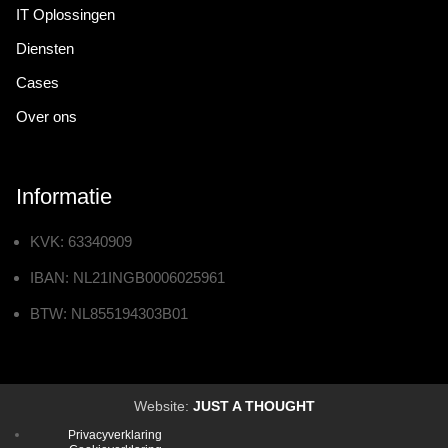
IT Oplossingen
Diensten
Cases
Over ons
Informatie
KVK: 63340909
IBAN: NL21INGB0006025961
BTW: NL855194303B01
Website:
JUST A THOUGHT
Privacyverklaring