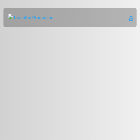
Waar kunnen we
je
mee helpen?
Stel je vraag, zoek een antwoord of neem direct contact op. Op
de klantenservicepagina van
TouchFix vind je informatie over
reparaties, garantie, openingstijden, verzending en zakelijke
dienstverlening.