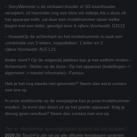
– Sony
Wanneer u de simkaart-houder of SD-kaarthouder
verwijdert, zit hieronder nog een klein wit velletje.
Als u deze uit
het apparaat trekt, zal daar een modelnummer staan welke
begint met een letter, gevolgd door 4 cijfers.
Voorbeeld: G3121
– Huawei
Op de achterkant en het modelnummer is vaak een
combinatie van 3 letters, koppelteken, 1 letter en 2
cijfers.
Voorbeeld: ALE-L21
Ander merk? Op de volgende plekken kan je het wellicht vinden:
–
Achterkant
– Sticker op de doos
– Op het apparaat (instellingen ->
algemeen -> toestel informatie)
– Factuur
Heb je het nog steeds niet gevonden? Neem dan eerst contact
met ons op.
In onze zoekfunctie op de voorpagina kan je jouw modelnummer
invullen. Je komt dan direct uit op het goede apparaat. Krijg je
alsnog geen resultaat? Neem dan contact met ons op.
Zijn er afwijkende openingstijden tijdens de feestdagen?
2026:
Bij TouchFix zijn wij op alle officiële feestdagen gesloten: