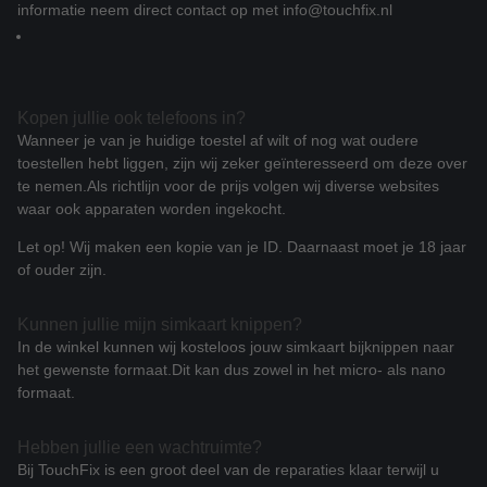
informatie neem direct contact op met
info@touchfix.nl
Kopen jullie ook telefoons in?
Wanneer je van je huidige toestel af wilt of nog wat oudere
toestellen hebt liggen, zijn wij zeker geïnteresseerd om deze over
te nemen.
Als richtlijn voor de prijs volgen wij diverse websites
waar ook apparaten worden ingekocht.
Let op! Wij maken een kopie van je ID. Daarnaast moet je 18 jaar
of ouder zijn.
Kunnen jullie mijn simkaart knippen?
In de winkel kunnen wij kosteloos jouw simkaart bijknippen naar
het gewenste formaat.
Dit kan dus zowel in het micro- als nano
formaat.
Hebben jullie een wachtruimte?
Bij TouchFix is een groot deel van de reparaties klaar terwijl u