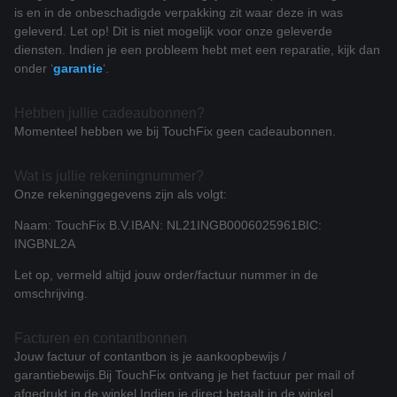
is en in de onbeschadigde verpakking zit waar deze in was
geleverd. Let op! Dit is niet mogelijk voor onze geleverde
diensten. Indien je een probleem hebt met een reparatie, kijk dan
onder ‘
garantie
‘.
Hebben jullie cadeaubonnen?
Momenteel hebben we bij TouchFix geen cadeaubonnen.
Wat is jullie rekeningnummer?
Onze rekeninggegevens zijn als volgt:
Naam: TouchFix B.V.
IBAN: NL21INGB0006025961
BIC:
INGBNL2A
Let op, vermeld altijd jouw order/factuur nummer in de
omschrijving.
Facturen en contantbonnen
Jouw factuur of contantbon is je aankoopbewijs /
garantiebewijs.
Bij TouchFix ontvang je het factuur per mail of
afgedrukt in de winkel.
Indien je direct betaalt in de winkel,