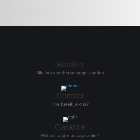
Betalen
Alle info over betaalmogelijkheden
Contact
Hoe bereik je ons?
Garantie
Wat valt onder onze
garantie?