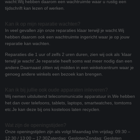
wacht.
Wij hebben daarom een wachtruimte waar u rustig een
tijdschrift kan lezen of werken.
Kan ik op mijn reparatie wachten?
In veel gevallen zijn onze reparaties klaar terwijl je wacht.
Wij
hebben daarom ook een wachtruimte ingericht waar je op jouw
reparatie kan wachten.
Reparaties die 1 uur of zelfs 2 uren duren, zien wij ook als ‘klaar
terwijl je wacht’.
Je reparatie heeft soms wat meer nodig dan een
andere.
Daarnaast zitten wij midden in een winkelcentrum waar je
genoeg andere winkels een bezoek kan brengen.
Kan ik bij jullie ook oude apparaten inleveren?
Wij nemen uitsluitend telecommunicatie apparatuur in.
We hebben
het dan over telefoons, tablets, laptops, smartwatches, tomtoms
etc.
Je kan deze bij ons kosteloos laten recyclen.
Wat zijn de openingstijden?
Onze openingstijden zijn als volgt:
Maandag t/m vrijdag: 09:30 –
12:30 / 13:00 – 17:30
Zaterdag: Gesloten
Zondag: Gesloten