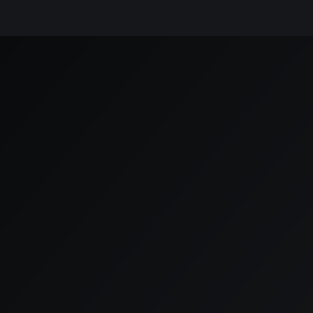
Contact
Neem
contact
op
Voor vragen of om jouw wensen verder te bespreken,
nodigen we je uit om contact op te nemen via de
onderstaande gegevens.

Adres
Klopperman 16, 2292 JD Wateringen