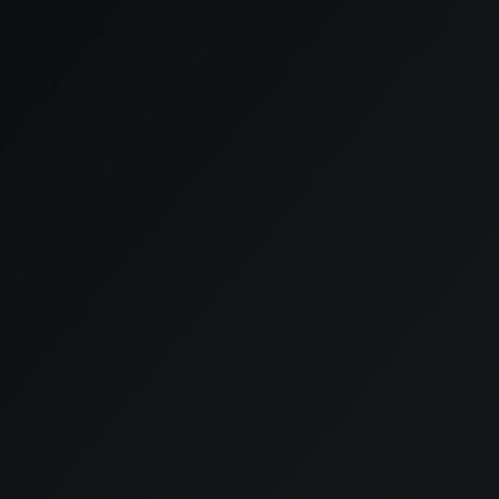

Email
info@touchfix.nl

Telefoon
070 206 0103
Naam*
Email*
Telefoonnummer