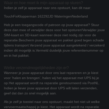
Waar en hoe moet ik mijn apparaat op sturen?
Indien je zelf je apparaat naar ons opstuurt, kan dit naar:
TouchFix
Klopperman 16
2292JD Wateringen
Nederland
Heb je een toegangscode of patroon op jouw apparaat? Stuur
deze dan mee of verwijder deze voor het opsturen!
Verwijder jouw
SIM-kaart en SD-kaart wanneer deze niet nodig zijn voor de
reparatie.
Bescherm jouw apparaat en pakket goed tegen schade
tijdens transport.
Verzend jouw apparaat aangetekend / verzekerd
indien dit mogelijk is.
Vermeld duidelijk jouw referentienummer op
en in het pakket.
Welke verzendmogelijkheden zijn er?
Wanneer je jouw apparaat door ons laat repareren en je kiest
voor ‘halen en brengen’, halen wij het apparaat met UPS bij je
op.
Het apparaat wordt na reparatie geretourneerd via PostNL.
Indien je liever jouw apparaat door UPS wilt laten verzenden,
geef dat dan zo snel mogelijk aan.
Als je zelf je toestel naar ons opstuurt, maakt het niet uit welke
vervoermaatschappij je kiest. Het apparaat wordt na reparatie