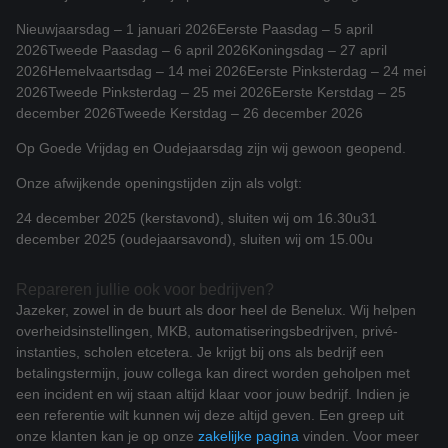
Nieuwjaarsdag – 1 januari 2026
Eerste Paasdag – 5 april
2026
Tweede Paasdag – 6 april 2026
Koningsdag – 27 april
2026
Hemelvaartsdag – 14 mei 2026
Eerste Pinksterdag – 24 mei
2026
Tweede Pinksterdag – 25 mei 2026
Eerste Kerstdag – 25
december 2026
Tweede Kerstdag – 26 december 2026
Op Goede Vrijdag en Oudejaarsdag zijn wij gewoon geopend.
Onze afwijkende openingstijden zijn als volgt:
24 december 2025 (kerstavond), sluiten wij om 16.30u
31
december 2025 (oudejaarsavond), sluiten wij om 15.00u
Repareren jullie ook voor bedrijven?
Jazeker, zowel in de buurt als door heel de Benelux. Wij helpen
overheidsinstellingen, MKB, automatiseringsbedrijven, privé-
instanties, scholen etcetera. Je krijgt bij ons als bedrijf een
betalingstermijn, jouw collega kan direct worden geholpen met
een incident en wij staan altijd klaar voor jouw bedrijf. Indien je
een referentie wilt kunnen wij deze altijd geven. Een greep uit
onze klanten kan je op onze
zakelijke pagina
vinden. Voor meer