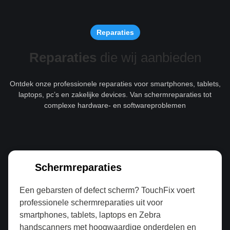
Reparaties
Reparaties
die wij aanbieden
Ontdek onze professionele reparaties voor smartphones, tablets,
laptops, pc’s en zakelijke devices. Van schermreparaties tot
complexe hardware- en softwareproblemen
Schermreparaties
Een gebarsten of defect scherm? TouchFix voert
professionele schermreparaties uit voor
smartphones, tablets, laptops en Zebra
handscanners met hoogwaardige onderdelen en