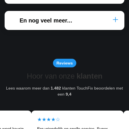
En nog veel meer...
Reviews
Hoor van onze
klanten
Lees waarom meer dan
1.482
klanten TouchFix beoordelen met
een
9,4
★★★★☆
★★
d keurig
Erg vriendelijk en snelle service. Super
Ik kw