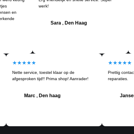
werk!
ander
 en
Betro
de
klant
Sara , Den Haag
★★★★★
★★★
Nette service, toestel klaar op de
Prettig 
ortom
afgesproken tijd!! Prima shop! Aanrader!
reparati
Marc , Den haag
J