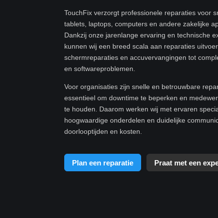
TouchFix verzorgt professionele reparaties voor 
tablets, laptops, computers en andere zakelijke a
Dankzij onze jarenlange ervaring en technische e
kunnen wij een breed scala aan reparaties uitvoe
schermreparaties en accuvervangingen tot compl
en softwareproblemen.
Voor organisaties zijn snelle en betrouwbare repa
essentieel om downtime te beperken en medewerk
te houden. Daarom werken wij met ervaren specia
hoogwaardige onderdelen en duidelijke communic
doorlooptijden en kosten.
Plan een reparatie
Praat met een expe