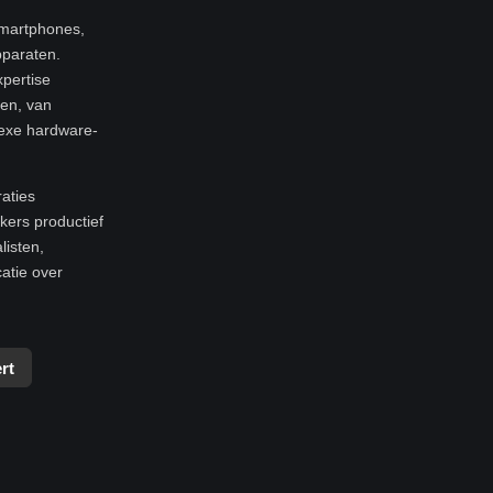
smartphones,
pparaten.
xpertise
ren, van
exe hardware-
raties
ers productief
listen,
atie over
rt