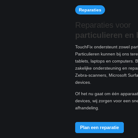
Reparaties
Reparaties voor
particulieren e
n 
TouchFix ondersteunt zowel parti
Particulieren kunnen bij ons te
tablets, laptops en computers. B
zakelijke ondersteuning en rep
Zebra-scanners, Microsoft Surf
devices.
Of het nu gaat om één apparaat 
devices, wij zorgen voor een sn
afhandeling.
Plan een reparatie