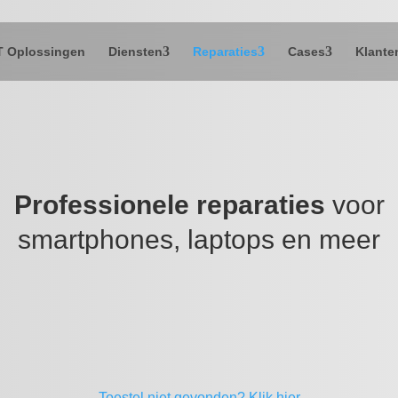
T Oplossingen
Diensten
Reparaties
Cases
Klante
Professionele reparaties
voor
smartphones, laptops en meer
Toestel niet gevonden?
Klik hier