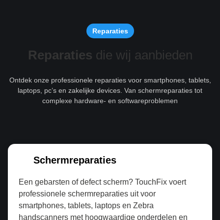
Reparaties
Reparaties
die wij aanbieden
Ontdek onze professionele reparaties voor smartphones, tablets,
laptops, pc’s en zakelijke devices. Van schermreparaties tot
complexe hardware- en softwareproblemen
Schermreparaties
Een gebarsten of defect scherm? TouchFix voert
professionele schermreparaties uit voor
smartphones, tablets, laptops en Zebra
handscanners met hoogwaardige onderdelen en