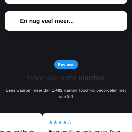
En nog veel meer...
Reviews
Hoor van onze
klanten
Lees waarom meer dan
1.482
klanten TouchFix beoordelen met
een
9,4
★★★★☆
★
d keurig
Erg vriendelijk en snelle service. Super
Ik k