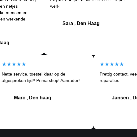
werk!
ande
n en
Betr
nde
klant
Sara , Den Haag
★★★★★
★★★
Nette service, toestel klaar op de
Prettig 
ortom
afgesproken tijd!! Prima shop! Aanrader!
reparatie
Marc , Den haag
J