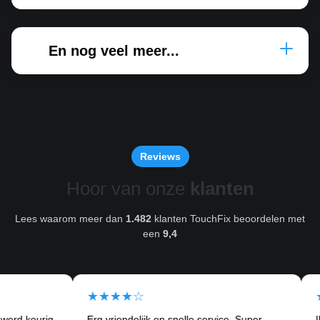
En nog veel meer...
Reviews
Hoor van onze
klanten
Lees waarom meer dan
1.482
klanten TouchFix beoordelen met
een
9,4
★★★★☆
★★
 keurig
Erg vriendelijk en snelle service. Super
Ik kw