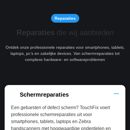
Reparaties
Reparaties
die wij aanbieden
Ontdek onze professionele reparaties voor smartphones, tablets,
laptops, pc’s en zakelijke devices. Van schermreparaties tot
complexe hardware- en softwareproblemen
Schermreparaties
Een gebarsten of defect scherm? TouchFix voert
professionele schermreparaties uit voor
smartphones, tablets, laptops en Zebra
handscanners met hoogwaardige onderdelen en