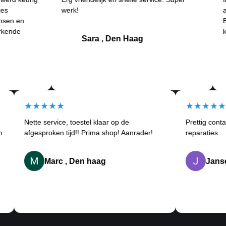
werk!
ander
 en
Betrou
de
klantv
Sara , Den Haag
★★★★★
★★
Nette service, toestel klaar op de
Prettig
kortom
afgesproken tijd!! Prima shop! Aanrader!
reparat
Marc , Den haag