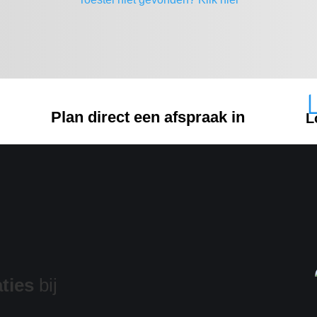
Plan direct een afspraak in
L
ties
bij