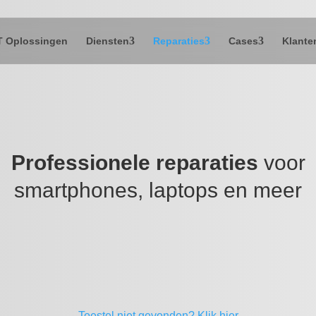
T Oplossingen
Diensten
Reparaties
Cases
Klante
Professionele reparaties
voor
smartphones, laptops en meer
Toestel niet gevonden?
Klik hier