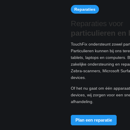
Reparaties
Reparaties voor
particulieren e
n 
TouchFix ondersteunt zowel parti
Particulieren kunnen bij ons te
tablets, laptops en computers. B
zakelijke ondersteuning en rep
Zebra-scanners, Microsoft Surf
devices.
Of het nu gaat om één apparaat 
devices, wij zorgen voor een sn
afhandeling.
Plan een reparatie