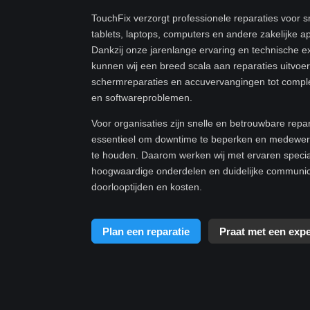
TouchFix verzorgt professionele reparaties voor 
tablets, laptops, computers en andere zakelijke a
Dankzij onze jarenlange ervaring en technische e
kunnen wij een breed scala aan reparaties uitvoe
schermreparaties en accuvervangingen tot compl
en softwareproblemen.
Voor organisaties zijn snelle en betrouwbare repa
essentieel om downtime te beperken en medewerk
te houden. Daarom werken wij met ervaren specia
hoogwaardige onderdelen en duidelijke communic
doorlooptijden en kosten.
Plan een reparatie
Praat met een expe