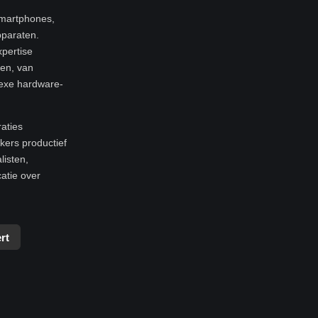
smartphones,
pparaten.
xpertise
ren, van
exe hardware-
raties
ers productief
listen,
atie over
rt