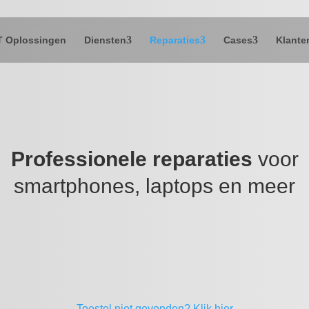
T Oplossingen
Diensten
Reparaties
Cases
Klante
Professionele reparaties
voor
smartphones, laptops en meer
Toestel niet gevonden?
Klik hier