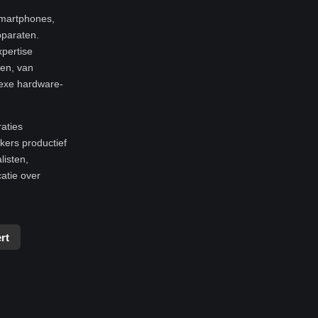
smartphones,
pparaten.
xpertise
ren, van
exe hardware-
raties
ers productief
listen,
atie over
rt