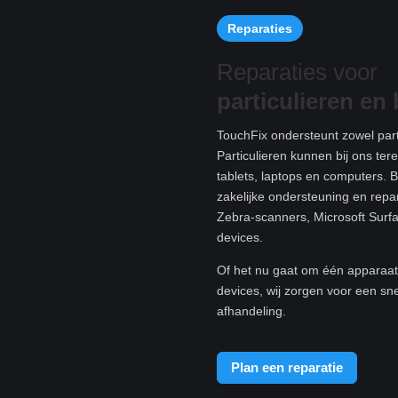
Reparaties
Reparaties voor
particulieren e
n 
TouchFix ondersteunt zowel parti
Particulieren kunnen bij ons te
tablets, laptops en computers. B
zakelijke ondersteuning en rep
Zebra-scanners, Microsoft Surf
devices.
Of het nu gaat om één apparaat 
devices, wij zorgen voor een sn
afhandeling.
Plan een reparatie