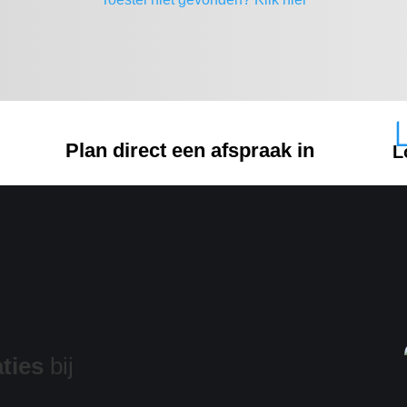
Plan direct een afspraak in
L
ties
bij