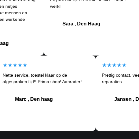
werk!
ande
n en
Betr
nde
klant
Sara , Den Haag
★★★★★
★★★
Nette service, toestel klaar op de
Prettig 
ortom
afgesproken tijd!! Prima shop! Aanrader!
reparatie
Marc , Den haag
J