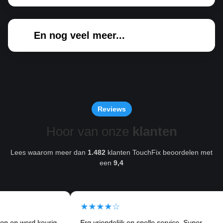
En nog veel meer...
Reviews
Hoor van onze
klanten
Lees waarom meer dan
1.482
klanten TouchFix beoordelen met
een
9,4
★★★★☆
★
d keurig
Erg vriendelijk en snelle service. Super
Ik k