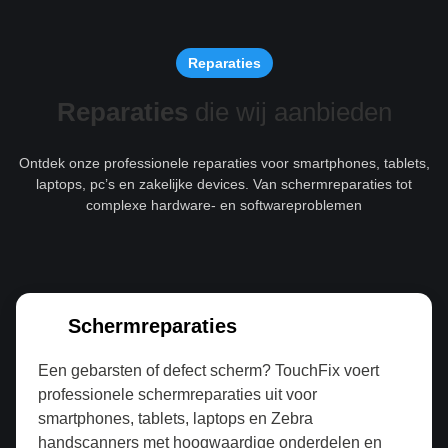
Reparaties
Reparaties
die wij aanbieden
Ontdek onze professionele reparaties voor smartphones, tablets,
laptops, pc’s en zakelijke devices. Van schermreparaties tot
complexe hardware- en softwareproblemen
Schermreparaties
Een gebarsten of defect scherm? TouchFix voert
professionele schermreparaties uit voor
smartphones, tablets, laptops en Zebra
handscanners met hoogwaardige onderdelen en