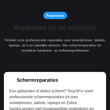
Reparaties
Reparaties
die wij aanbieden
Ontdek onze professionele reparaties voor smartphones, tablets,
laptops, pc’s en zakelijke devices. Van schermreparaties tot
complexe hardware- en softwareproblemen
Schermreparaties
Een gebarsten of defect scherm? TouchFix voert
professionele schermreparaties uit voor
smartphones, tablets, laptops en Zebra
handscanners met hoogwaardige onderdelen en