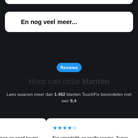
En nog veel meer...
Reviews
Hoor van onze
klanten
Lees waarom meer dan
1.482
klanten TouchFix beoordelen met
een
9,4
★★★★☆
★
rd keurig
Erg vriendelijk en snelle service. Super
Ik 