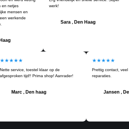
werk!
and
en en
Bet
ende
klan
Sara , Den Haag
★★★★★
★★★
Nette service, toestel klaar op de
Prettig c
rtom
afgesproken tijd!! Prima shop! Aanrader!
reparaties
Marc , Den haag
Ja