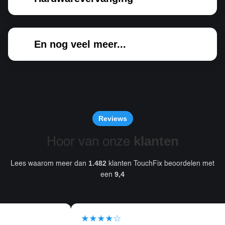
En nog veel meer...
Reviews
klanten
Hoor van onze
1.482
Lees waarom meer dan
klanten TouchFix beoordelen met
9,4
een
★★★★☆
★