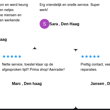
erd keurig
Erg vriendelijk en snelle service. Super
Ik
s
werk!
an
sen en
Be
kende
kla
Sara , Den Haag
★★★★★
★★★★
Nette service, toestel klaar op de
Prettig co
tom
afgesproken tijd!! Prima shop! Aanrader!
reparaties
Marc , Den haag
Jan