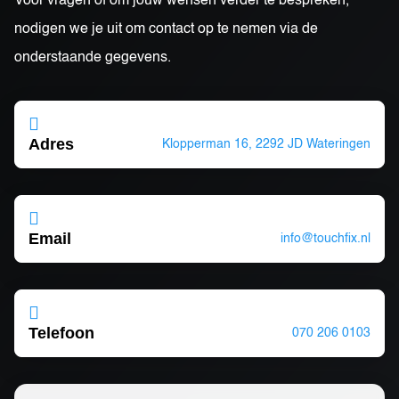
Voor vragen of om jouw wensen verder te bespreken,
nodigen we je uit om contact op te nemen via de
onderstaande gegevens.

Adres
Klopperman 16, 2292 JD Wateringen

Email
info@touchfix.nl

Telefoon
070 206 0103