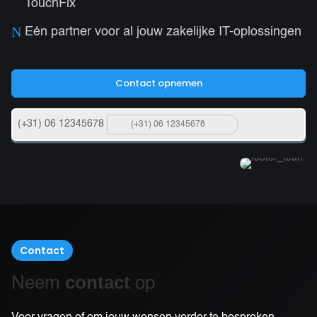
TouchFix
N
Eén partner voor al jouw zakelijke IT-oplossingen
Contact opnemen
(+31) 06 12345678
Contact
contact
Neem
op