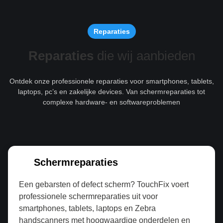
Reparaties
Reparaties
die wij aanbieden
Ontdek onze professionele reparaties voor smartphones, tablets,
laptops, pc’s en zakelijke devices. Van schermreparaties tot
complexe hardware- en softwareproblemen
Schermreparaties
Een gebarsten of defect scherm? TouchFix voert
professionele schermreparaties uit voor
smartphones, tablets, laptops en Zebra
handscanners met hoogwaardige onderdelen en