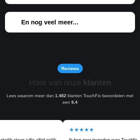
En nog veel meer...
Reviews
Hoor van onze
klanten
Lees waarom meer dan
1.482
klanten TouchFix beoordelen met
een
9,4
★★★★★
taan jullie altijd gelijk
Ik ben zeer tevreden over Touchfix.