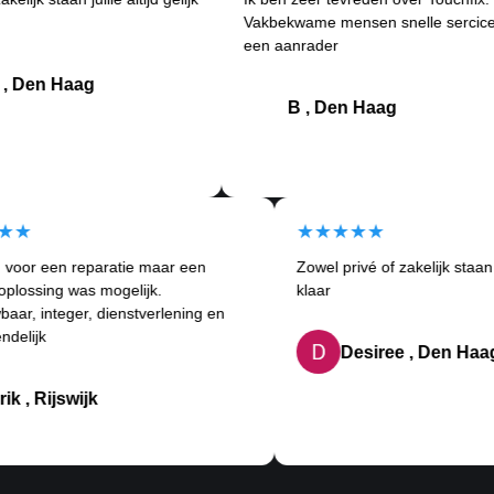
Vakbekwame mensen snelle sercice kort
een aanrader
n Haag
B , Den Haag
★★★★★
★★★★★
k kwam voor een reparatie maar een
Zowel privé of zakelijk 
ndere oplossing was mogelijk.
klaar
etrouwbaar, integer, dienstverlening en
lantvriendelijk
Desiree , De
Erik , Rijswijk