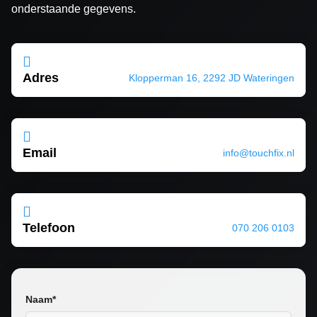
onderstaande gegevens.

Adres
Klopperman 16, 2292 JD Wateringen

Email
info@touchfix.nl

Telefoon
070 206 0103
Naam*