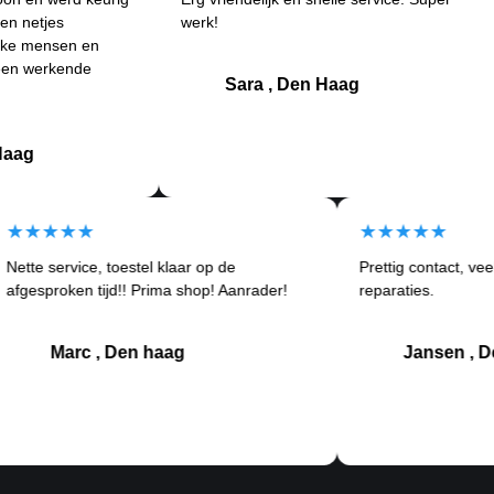
s
werk!
and
sen en
Bet
ende
kla
Sara , Den Haag
★★★★★
★★★★
Nette service, toestel klaar op de
Prettig co
tom
afgesproken tijd!! Prima shop! Aanrader!
reparaties
Marc , Den haag
Jan