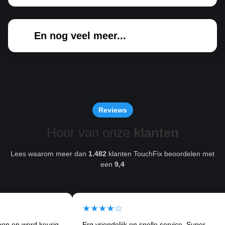
En nog veel meer...
Reviews
Hoor van onze
klanten
Lees waarom meer dan
1.482
klanten TouchFix beoordelen met
een
9,4
★★★★☆
★
erd keurig
Erg vriendelijk en snelle service. Super
Ik 