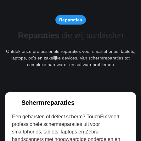
Reparaties
Reparaties
die wij aanbieden
Ontdek onze professionele reparaties voor smartphones, tablets,
laptops, pc’s en zakelijke devices. Van schermreparaties tot
complexe hardware- en softwareproblemen
Schermreparaties
Een gebarsten of defect scherm? TouchFix voert
professionele schermreparaties uit voor
smartphones, tablets, laptops en Zebra
handscanners met hoogwaardige onderdelen en