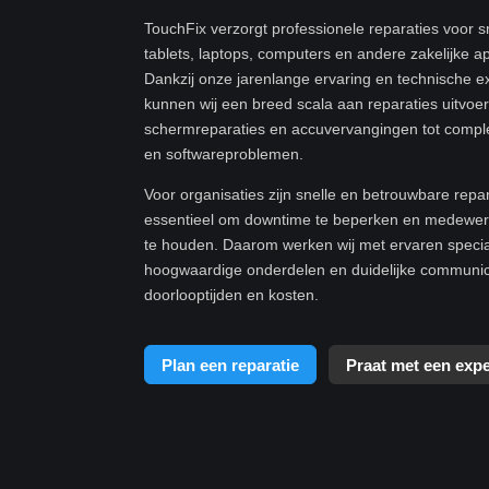
TouchFix verzorgt professionele reparaties voor 
tablets, laptops, computers en andere zakelijke a
Dankzij onze jarenlange ervaring en technische e
kunnen wij een breed scala aan reparaties uitvoe
schermreparaties en accuvervangingen tot compl
en softwareproblemen.
Voor organisaties zijn snelle en betrouwbare repa
essentieel om downtime te beperken en medewerk
te houden. Daarom werken wij met ervaren specia
hoogwaardige onderdelen en duidelijke communic
doorlooptijden en kosten.
Plan een reparatie
Praat met een expe