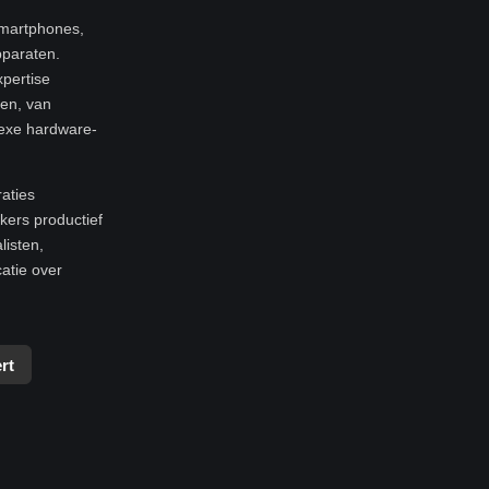
smartphones,
pparaten.
xpertise
ren, van
exe hardware-
raties
ers productief
listen,
atie over
rt