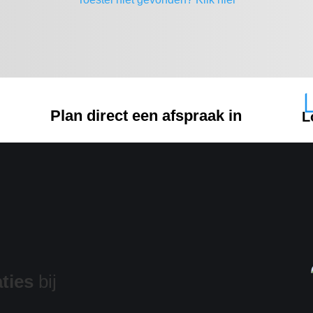
Plan direct een afspraak in
L
ties
bij