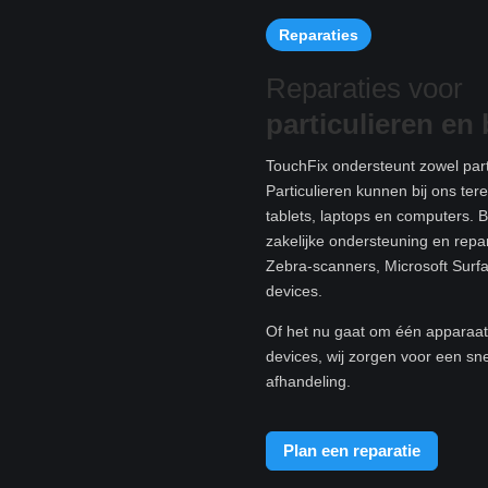
Reparaties
Reparaties voor
particulieren e
n 
TouchFix ondersteunt zowel parti
Particulieren kunnen bij ons te
tablets, laptops en computers. B
zakelijke ondersteuning en rep
Zebra-scanners, Microsoft Surf
devices.
Of het nu gaat om één apparaat 
devices, wij zorgen voor een sn
afhandeling.
Plan een reparatie