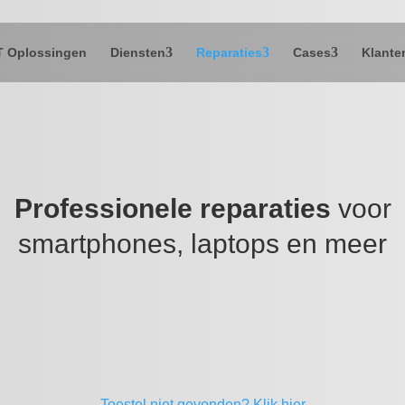
T Oplossingen
Diensten
Reparaties
Cases
Klante
Professionele reparaties
voor
smartphones, laptops en meer
Toestel niet gevonden?
Klik hier