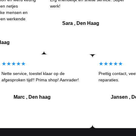
s
werk!
an
sen en
Be
kende
kla
Sara , Den Haag
★★★★★
★★★★
Nette service, toestel klaar op de
Prettig co
tom
afgesproken tijd!! Prima shop! Aanrader!
reparaties.
Marc , Den haag
Jan