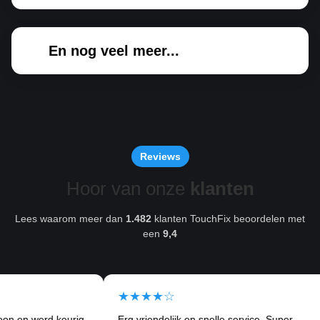
En nog veel meer...
Reviews
Hoor van onze
klanten
Lees waarom meer dan
1.482
klanten TouchFix beoordelen met
een
9,4
★★★★☆
★
erd keurig
Erg vriendelijk en snelle service. Super
Ik