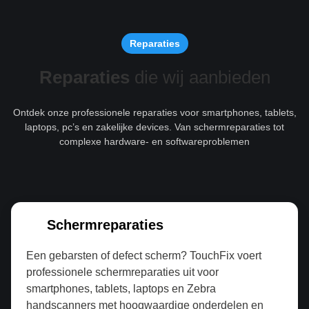
Reparaties
Reparaties
die wij aanbieden
Ontdek onze professionele reparaties voor smartphones, tablets,
laptops, pc’s en zakelijke devices. Van schermreparaties tot
complexe hardware- en softwareproblemen
Schermreparaties
Een gebarsten of defect scherm? TouchFix voert
professionele schermreparaties uit voor
smartphones, tablets, laptops en Zebra
handscanners met hoogwaardige onderdelen en