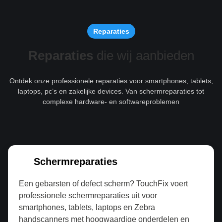
Reparaties
Reparaties
die wij aanbieden
Ontdek onze professionele reparaties voor smartphones, tablets,
laptops, pc’s en zakelijke devices. Van schermreparaties tot
complexe hardware- en softwareproblemen
Schermreparaties
Een gebarsten of defect scherm? TouchFix voert
professionele schermreparaties uit voor
smartphones, tablets, laptops en Zebra
handscanners met hoogwaardige onderdelen en