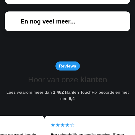
En nog veel meer...
Reviews
Hoor van onze
klanten
Lees waarom meer dan
1.482
klanten TouchFix beoordelen met
een
9,4
★★★★☆
werd keurig
Erg vriendelijk en snelle service. Super
Ik