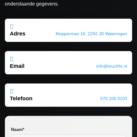
onderstaande gegevens.

Adres
Klopperman 16, 2292 JD Wateringen

Email
info@touchfix.nl

Telefoon
070 206 0103
Naam*