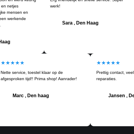
s
werk!
an
sen en
Be
kende
kl
Sara , Den Haag
★★★★★
★★★★
Nette service, toestel klaar op de
Prettig con
om
afgesproken tijd!! Prima shop! Aanrader!
reparaties.
Marc , Den haag
Jan