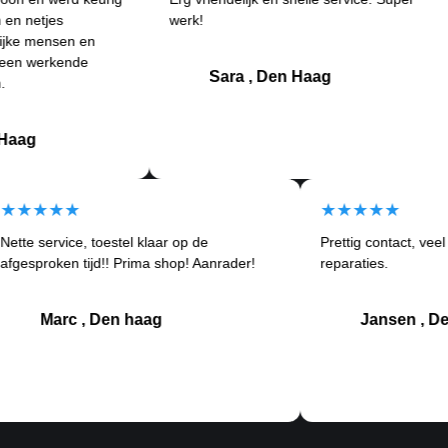
s
werk!
an
sen en
Be
kende
kl
Sara , Den Haag
★★★★★
★★★★
Nette service, toestel klaar op de
Prettig con
tom
afgesproken tijd!! Prima shop! Aanrader!
reparaties.
Marc , Den haag
Jan