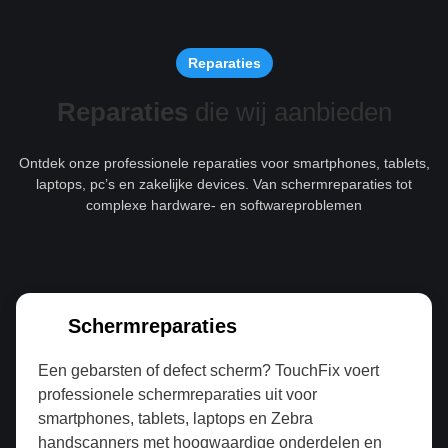
Reparaties
Reparaties
die wij aanbieden
Ontdek onze professionele reparaties voor smartphones, tablets,
laptops, pc’s en zakelijke devices. Van schermreparaties tot
complexe hardware- en softwareproblemen
Schermreparaties
Een gebarsten of defect scherm? TouchFix voert
professionele schermreparaties uit voor
smartphones, tablets, laptops en Zebra
handscanners met hoogwaardige onderdelen en