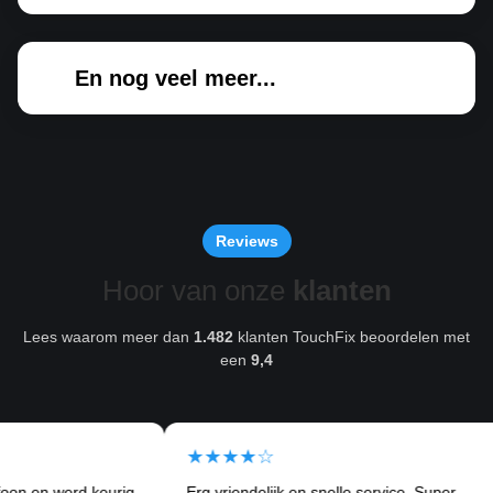
En nog veel meer...
Reviews
Hoor van onze
klanten
Lees waarom meer dan
1.482
klanten TouchFix beoordelen met
een
9,4
★★★★☆
★
erd keurig
Erg vriendelijk en snelle service. Super
Ik