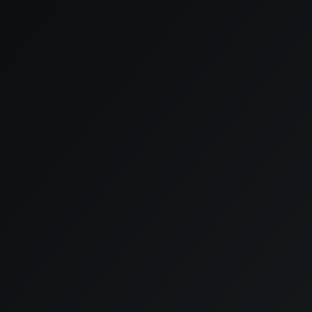

Adres
Klopperman 16, 2292 JD Wateringen

Email
info@touchfix.nl

Telefoon
070 206 0103
Naam*
Email*