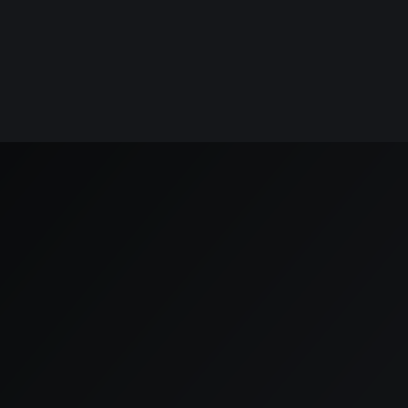
(+31) 06 12345678
Contact
Neem
contact
op
Voor vragen of om jouw wensen verder te bespreken,
nodigen we je uit om contact op te nemen via de
onderstaande gegevens.