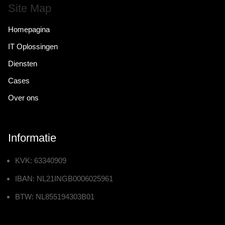
Site Map
Homepagina
IT Oplossingen
Diensten
Cases
Over ons
Informatie
KVK: 63340909
IBAN: NL21INGB0006025961
BTW: NL855194303B01