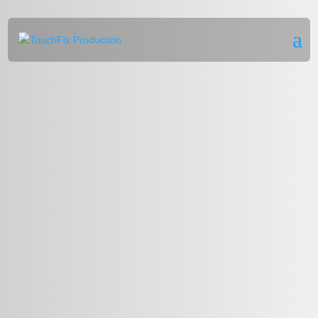
Complete
IT diensten
voor jouw organisatie
Van reparaties en devicebeheer tot
netwerkbeheer en IT-ondersteuning.
TouchFix biedt complete IT-diensten voor
organisaties die op zoek zijn naar
continuïteit, veiligheid en één betrouwbare
IT-partner. Zo kunnen jouw medewerkers