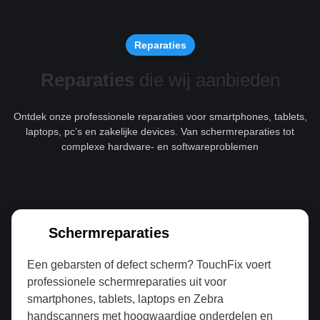
Reparaties
Reparaties
die wij aanbieden
Ontdek onze professionele reparaties voor smartphones, tablets,
laptops, pc’s en zakelijke devices. Van schermreparaties tot
complexe hardware- en softwareproblemen
Schermreparaties
Een gebarsten of defect scherm? TouchFix voert
professionele schermreparaties uit voor
smartphones, tablets, laptops en Zebra
handscanners met hoogwaardige onderdelen en