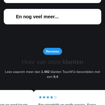
En nog veel meer...
Reviews
Hoor van onze
klanten
Lees waarom meer dan
1.482
klanten TouchFix beoordelen met
een
9,4
★★★★☆
★
rd keurig
Erg vriendelijk en snelle service. Super
Ik k