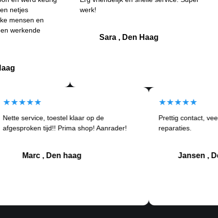
werk!
ande
n en
Betr
nde
klan
Sara , Den Haag
★★★★★
★★★
Nette service, toestel klaar op de
Prettig c
rtom
afgesproken tijd!! Prima shop! Aanrader!
reparatie
Marc , Den haag
Ja