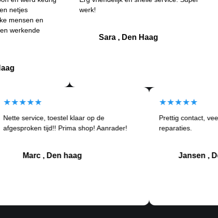
s
werk!
and
en en
Bet
ende
kla
Sara , Den Haag
★★★★★
★★★★
Nette service, toestel klaar op de
Prettig co
tom
afgesproken tijd!! Prima shop! Aanrader!
reparaties
Marc , Den haag
Ja