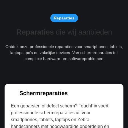
Reparaties
Reparaties
die wij aanbieden
Ontdek onze professionele reparaties voor smartphones, tablets,
laptops, pc’s en zakelijke devices. Van schermreparaties tot
complexe hardware- en softwareproblemen
Schermreparaties
Een gebarsten of defect scherm? TouchFix voert
professionele schermreparaties uit voor
smartphones, tablets, laptops en Zebra
handscanners met hoogwaardige onderdelen en