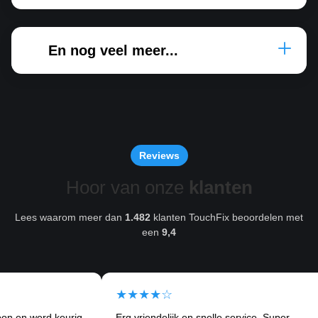
En nog veel meer...
Reviews
Hoor van onze
klanten
Lees waarom meer dan
1.482
klanten TouchFix beoordelen met
een
9,4
★★★★☆
★
erd keurig
Erg vriendelijk en snelle service. Super
Ik 