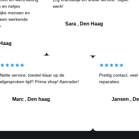
es
werk!
an
sen en
Be
kende
kl
Sara , Den Haag
★★★★★
★★★★
Nette service, toestel klaar op de
Prettig con
om
afgesproken tijd!! Prima shop! Aanrader!
reparaties.
Marc , Den haag
Jan