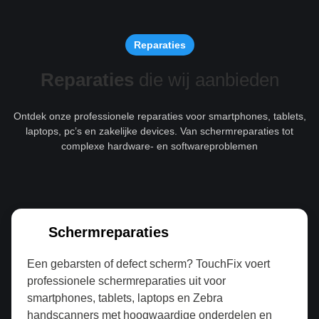
Reparaties
Reparaties
die wij aanbieden
Ontdek onze professionele reparaties voor smartphones, tablets,
laptops, pc’s en zakelijke devices. Van schermreparaties tot
complexe hardware- en softwareproblemen
Schermreparaties
Een gebarsten of defect scherm? TouchFix voert
professionele schermreparaties uit voor
smartphones, tablets, laptops en Zebra
handscanners met hoogwaardige onderdelen en