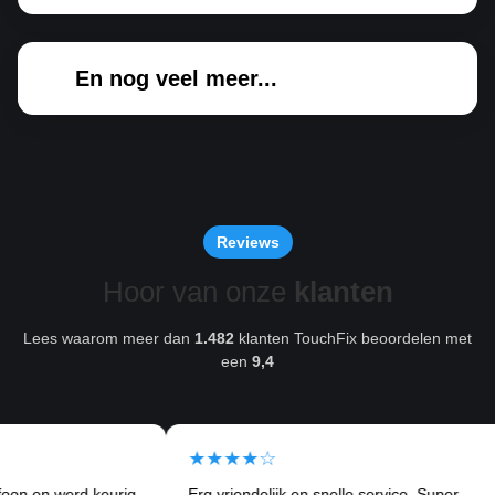
En nog veel meer...
Reviews
Hoor van onze
klanten
Lees waarom meer dan
1.482
klanten TouchFix beoordelen met
een
9,4
★★★★☆
werd keurig
Erg vriendelijk en snelle service. Super
Ik