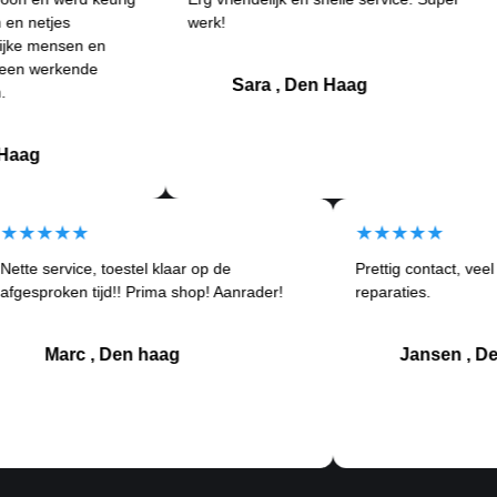
s
werk!
an
sen en
Be
kende
kla
Sara , Den Haag
★★★★★
★★★★
Nette service, toestel klaar op de
Prettig co
tom
afgesproken tijd!! Prima shop! Aanrader!
reparaties.
Marc , Den haag
Jan