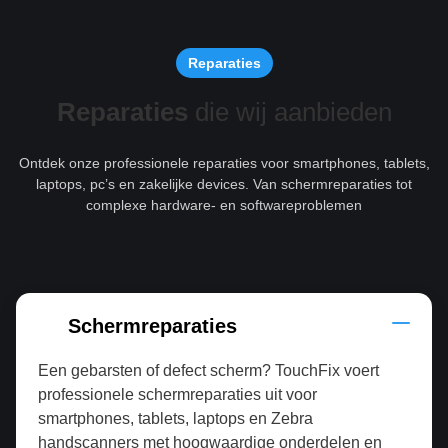
Reparaties
Reparaties
die wij aanbieden
Ontdek onze professionele reparaties voor smartphones, tablets,
laptops, pc’s en zakelijke devices. Van schermreparaties tot
complexe hardware- en softwareproblemen
Schermreparaties
Een gebarsten of defect scherm? TouchFix voert
professionele schermreparaties uit voor
smartphones, tablets, laptops en Zebra
handscanners met hoogwaardige onderdelen en