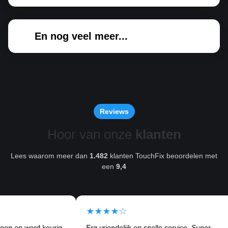
En nog veel meer...
Reviews
Hoor van onze
klanten
Lees waarom meer dan
1.482
klanten TouchFix beoordelen met
een
9,4
★★★★☆
★
erd keurig
Erg vriendelijk en snelle service. Super
Ik