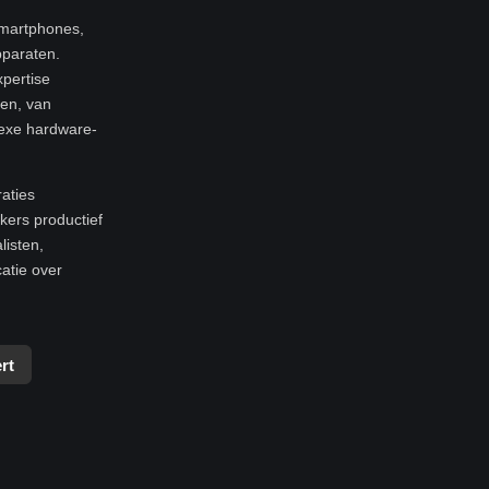
smartphones,
pparaten.
xpertise
ren, van
exe hardware-
raties
ers productief
listen,
atie over
rt