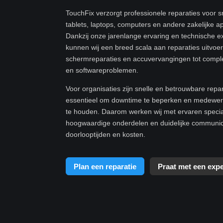
TouchFix verzorgt professionele reparaties voor 
tablets, laptops, computers en andere zakelijke a
Dankzij onze jarenlange ervaring en technische e
kunnen wij een breed scala aan reparaties uitvoe
schermreparaties en accuvervangingen tot compl
en softwareproblemen.
Voor organisaties zijn snelle en betrouwbare repa
essentieel om downtime te beperken en medewerk
te houden. Daarom werken wij met ervaren specia
hoogwaardige onderdelen en duidelijke communic
doorlooptijden en kosten.
Plan een reparatie
Praat met een expe