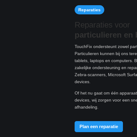
Reparaties
Reparaties voor
particulieren e
n 
TouchFix ondersteunt zowel parti
Particulieren kunnen bij ons te
tablets, laptops en computers. B
zakelijke ondersteuning en rep
Zebra-scanners, Microsoft Surf
devices.
Of het nu gaat om één apparaat 
devices, wij zorgen voor een sn
afhandeling.
Plan een reparatie