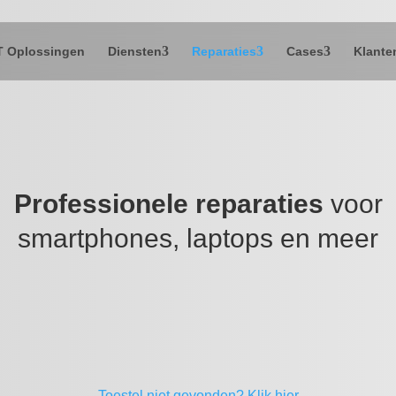
T Oplossingen
Diensten
Reparaties
Cases
Klante
Professionele reparaties
voor
smartphones, laptops en meer
Toestel niet gevonden?
Klik hier