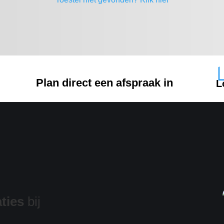
Plan direct een afspraak in
L
ties
bij