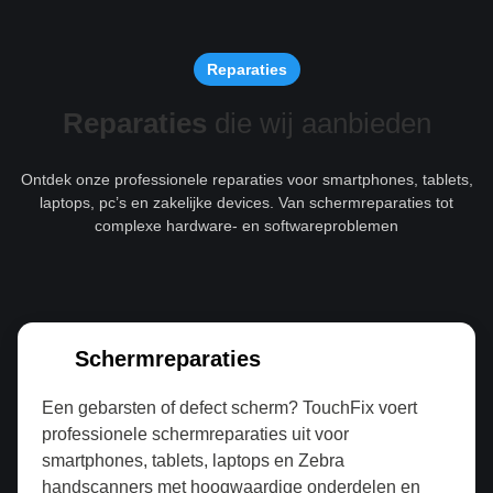
Reparaties
Reparaties
die wij aanbieden
Ontdek onze professionele reparaties voor smartphones, tablets,
laptops, pc’s en zakelijke devices. Van schermreparaties tot
complexe hardware- en softwareproblemen
Schermreparaties
Een gebarsten of defect scherm? TouchFix voert
professionele schermreparaties uit voor
smartphones, tablets, laptops en Zebra
handscanners met hoogwaardige onderdelen en