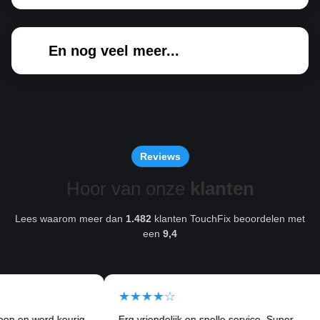
En nog veel meer...
Reviews
Hoor van onze
klanten
Lees waarom meer dan
1.482
klanten TouchFix beoordelen met
een
9,4
★★★★☆
★
erd keurig
Erg vriendelijk en snelle service. Super
Ik