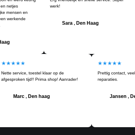
s
werk!
an
sen en
Be
kende
kl
Sara , Den Haag
★★★★★
★★★★
Nette service, toestel klaar op de
Prettig con
tom
afgesproken tijd!! Prima shop! Aanrader!
reparaties.
Marc , Den haag
Jan