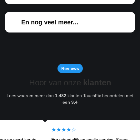
En nog veel meer...
Reviews
Hoor van onze
klanten
Lees waarom meer dan
1.482
klanten TouchFix beoordelen met
een
9,4
★★★★☆
★
erd keurig
Erg vriendelijk en snelle service. Super
Ik 