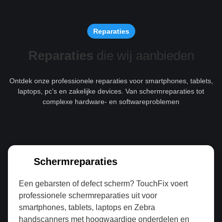
Reparaties
Reparaties
die wij aanbieden
Ontdek onze professionele reparaties voor smartphones, tablets,
laptops, pc’s en zakelijke devices. Van schermreparaties tot
complexe hardware- en softwareproblemen
Schermreparaties
Een gebarsten of defect scherm? TouchFix voert
professionele schermreparaties uit voor
smartphones, tablets, laptops en Zebra
handscanners met hoogwaardige onderdelen en