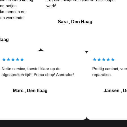
s
werk!
and
sen en
Bet
ende
kla
Sara , Den Haag
★★★★★
★★★★
Nette service, toestel klaar op de
Prettig co
tom
afgesproken tijd!! Prima shop! Aanrader!
reparaties
Marc , Den haag
Jan