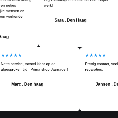
es
werk!
an
nsen en
Be
kende
kl
Sara , Den Haag
★★★★★
★★★★
Nette service, toestel klaar op de
Prettig con
om
afgesproken tijd!! Prima shop! Aanrader!
reparaties.
Marc , Den haag
Jan