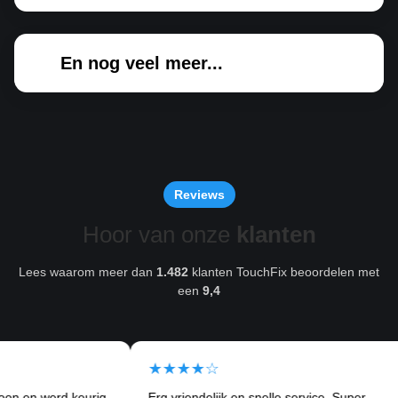
En nog veel meer...
Reviews
Hoor van onze
klanten
Lees waarom meer dan
1.482
klanten TouchFix beoordelen met
een
9,4
★★★★☆
werd keurig
Erg vriendelijk en snelle service. Super
I