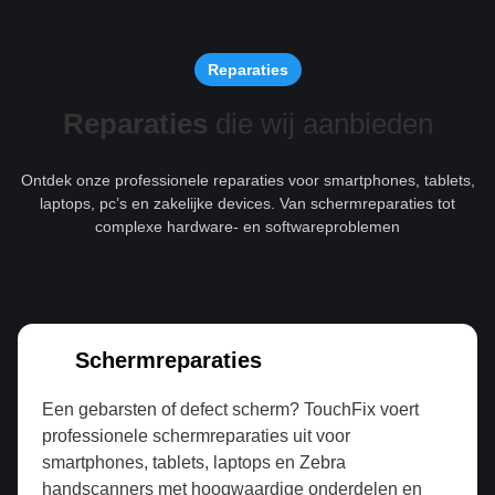
Reparaties
Reparaties
die wij aanbieden
Ontdek onze professionele reparaties voor smartphones, tablets,
laptops, pc’s en zakelijke devices. Van schermreparaties tot
complexe hardware- en softwareproblemen
Schermreparaties
Een gebarsten of defect scherm? TouchFix voert
professionele schermreparaties uit voor
smartphones, tablets, laptops en Zebra
handscanners met hoogwaardige onderdelen en