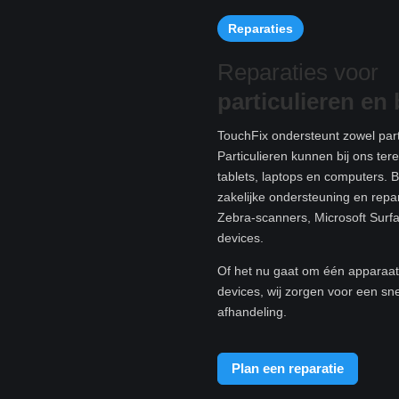
Reparaties
Reparaties voor
particulieren e
n 
TouchFix ondersteunt zowel parti
Particulieren kunnen bij ons te
tablets, laptops en computers. B
zakelijke ondersteuning en rep
Zebra-scanners, Microsoft Surf
devices.
Of het nu gaat om één apparaat 
devices, wij zorgen voor een sn
afhandeling.
Plan een reparatie