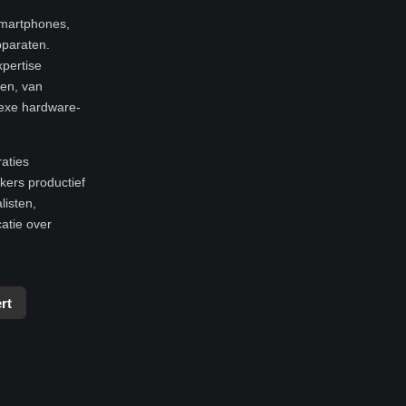
smartphones,
pparaten.
xpertise
ren, van
exe hardware-
raties
ers productief
listen,
atie over
rt