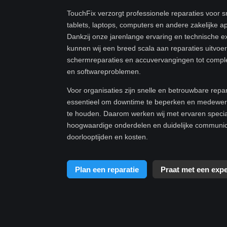
TouchFix verzorgt professionele reparaties voor 
tablets, laptops, computers en andere zakelijke a
Dankzij onze jarenlange ervaring en technische e
kunnen wij een breed scala aan reparaties uitvoe
schermreparaties en accuvervangingen tot compl
en softwareproblemen.
Voor organisaties zijn snelle en betrouwbare repa
essentieel om downtime te beperken en medewerk
te houden. Daarom werken wij met ervaren specia
hoogwaardige onderdelen en duidelijke communic
doorlooptijden en kosten.
Plan een reparatie
Praat met een expe